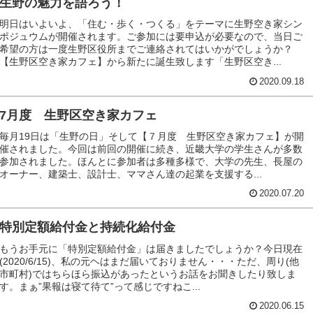
生野の魅力を語ろう！
明日はいよいよ、「住む・歩く・つくる」をテーマに生野空き家シン
ポジュウムが開催されます。ご参加には要申込が必要なので、当日ご
希望の方は一度生野区役所までご連絡されてはいかがでしょうか？
【生野区空き家カフェ】から新たに誕生致します「生野区空き...
2020.09.18
7月度 生野区空き家カフェ
毎月19日は「生野の日」そして【７月度 生野区空き家カフェ】が開
催されました。今回は前回の開催に続き、近畿大学の学生さんが多数
参加されました。ほんとに参加者は多種多様で、大学の先生、長屋の
オーナー、建築士、設計士、ママさん達の起業を支援する...
2020.07.20
特別定額給付金と持続化給付金
もうお手元に「特別定額給付金」は届きましたでしょうか？今日現在
(2020/6/15)、私の元ヘはまだ届いておりません・・・ただ、周り(他
市町村)ではちらほら振込があったというお話をお聞きしたり致しま
す。まぁ”果報は寝て待て”って感じですねこ...
2020.06.15