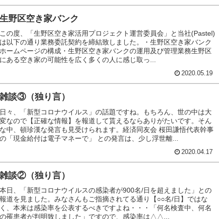
生野区空き家バンク
この度、「生野区空き家活用プロジェクト運営委員会」と当社(Pastel)
は以下の通り業務委託契約を締結致しました。・生野区空き家バンク
ホームページの構成・生野区空き家バンクの運用及び管理業務生野区
にある空き家の可能性を広く多くの人に感じ取っ...
2020.05.19
雑談③（独り言）
日々、「新型コロナウイルス」の話題ですね。もちろん、世の中は大
変なので【正確な情報】を報道して貰えるならありがたいです。そん
な中、頓珍漢な発言も見受けられます。経済同友会 桜田謙悟代表幹事
の「現金給付は電子マネーで」 との発言は、少し浮世離...
2020.04.17
雑談②（独り言）
本日、「新型コロナウイルスの感染者が900名/日を超えました」との
報道を見ました。みなさんもご指摘されてる通り【○○名/日】ではな
く、本来は感染率を公表するべきですよね・・・「何名検査中、何名
の罹患者が判明致しました」ですので、感染率は△△...