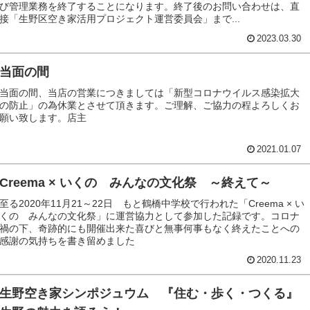
び管理業務を終了することになります。終了後のお問い合わせは、直
接「生野区空き家活用プロジェクト運営委員会」まで...
2023.03.30
当面の間
当面の間、当店の営業につきましては「新型コロナウイルス感染拡大
の防止」の為休業とさせて頂きます。ご理解、ご協力の程よろしくお
願い致します。店主
2021.01.07
Creema × いくの みんなの文化祭 ～終えて～
至る2020年11月21～22日 もと鶴橋中学校で行われた「Creema × い
くの みんなの文化祭」に運営協力として参加した記録です。コロナ
禍の下、奇跡的にも開催出来た喜びと無事何事もなく終えたことへの
感謝の気持ちを書き留めました
2020.11.23
生野空き家シンポジュウム 『住む・歩く・つくる』